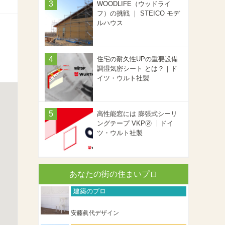
WOODLIFE（ウッドライ
フ）の挑戦 ｜ STEICO モデ
ルハウス
住宅の耐久性UPの重要設備
調湿気密シート とは？｜ド
イツ・ウルト社製
高性能窓には 膨張式シーリ
ングテープ VKP🄬 ｜ドイ
ツ・ウルト社製
あなたの街の住まいプロ
建築のプロ
安藤眞代デザイン