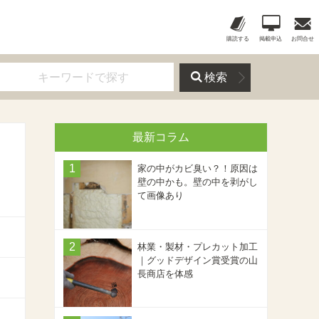
購読する
掲載申込
お問合せ
検索
最新コラム
家の中がカビ臭い？！原因は
壁の中かも。壁の中を剥がし
て画像あり
林業・製材・プレカット加工
｜グッドデザイン賞受賞の山
長商店を体感