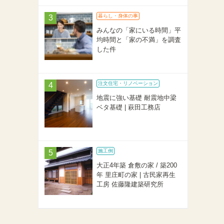
暮らし・身体の事
みんなの「家にいる時間」平
均時間と「家の不満」を調査
した件
注文住宅・リノベーション
地震に強い基礎 耐震地中梁
ベタ基礎 | 萩田工務店
施工例
大正4年築 倉敷の家 / 築200
年 里庄町の家 | 古民家再生
工房 佐藤隆建築研究所