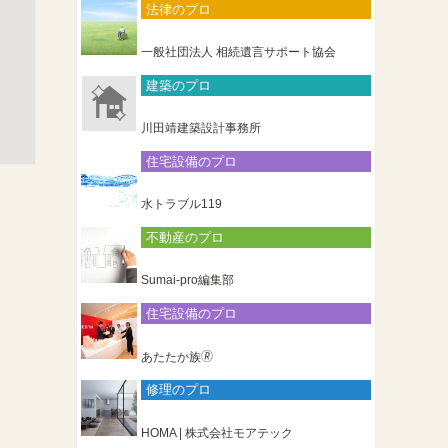
法律のプロ
一般社団法人 相続遺言サポート協会
建築のプロ
川田靖建築設計事務所
住宅設備のプロ
水トラブル119
不動産のプロ
Sumai-pro編集部
住宅設備のプロ
あたたか族🄬
修理のプロ
HOMA | 株式会社モアテック