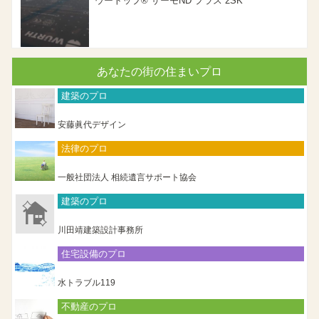
ウートップ® サーモND プラス 2SK
あなたの街の住まいプロ
建築のプロ
安藤眞代デザイン
法律のプロ
一般社団法人 相続遺言サポート協会
建築のプロ
川田靖建築設計事務所
住宅設備のプロ
水トラブル119
不動産のプロ