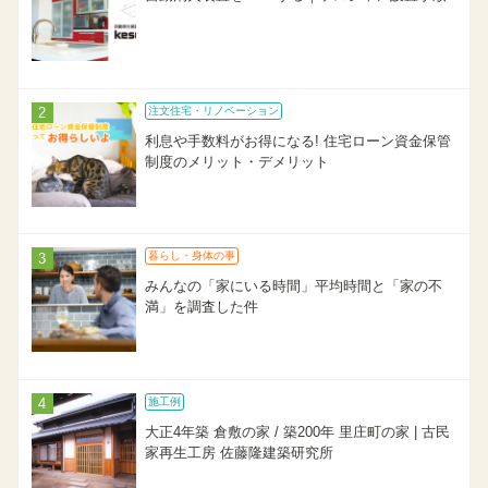
注文住宅・リノベーション
利息や手数料がお得になる! 住宅ローン資金保管
制度のメリット・デメリット
暮らし・身体の事
みんなの「家にいる時間」平均時間と「家の不
満」を調査した件
施工例
大正4年築 倉敷の家 / 築200年 里庄町の家 | 古民
家再生工房 佐藤隆建築研究所