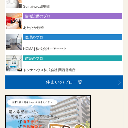
Sumai-pro編集部
住宅設備のプロ
あたたか族🄬
修理のプロ
HOMA | 株式会社モアテック
建築のプロ
ドンナハウス株式会社 関西営業所
住まいのプロ一覧