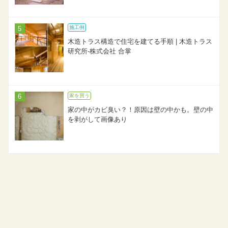
施工例
木造トラス構造で住宅を建てる手順 | 木造トラス
研究所-株式会社 合掌
家を買う
家の中がカビ臭い？！原因は壁の中かも。壁の中
を剥がして画像あり