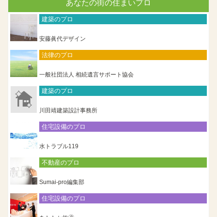
あなたの街の住まいプロ
建築のプロ
安藤眞代デザイン
法律のプロ
一般社団法人 相続遺言サポート協会
建築のプロ
川田靖建築設計事務所
住宅設備のプロ
水トラブル119
不動産のプロ
Sumai-pro編集部
住宅設備のプロ