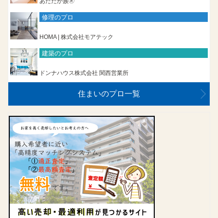
あたたか族🄬
修理のプロ
HOMA | 株式会社モアテック
建築のプロ
ドンナハウス株式会社 関西営業所
住まいのプロ一覧