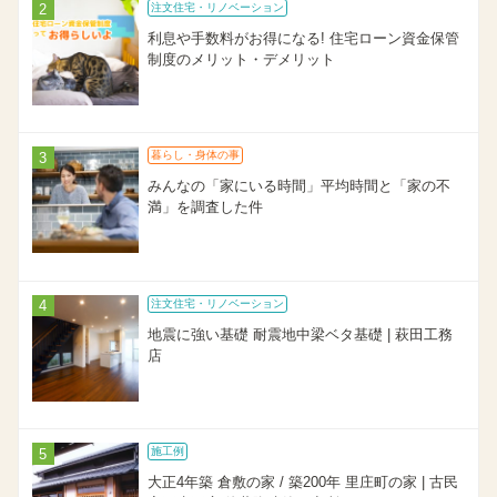
注文住宅・リノベーション
利息や手数料がお得になる! 住宅ローン資金保管
制度のメリット・デメリット
暮らし・身体の事
みんなの「家にいる時間」平均時間と「家の不
満」を調査した件
注文住宅・リノベーション
地震に強い基礎 耐震地中梁ベタ基礎 | 萩田工務
店
施工例
大正4年築 倉敷の家 / 築200年 里庄町の家 | 古民