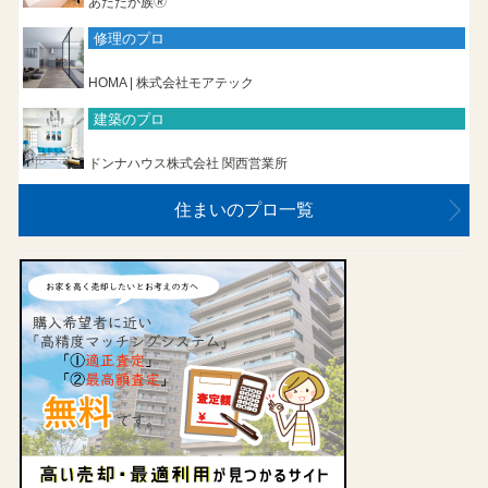
あたたか族🄬
修理のプロ
HOMA | 株式会社モアテック
建築のプロ
ドンナハウス株式会社 関西営業所
住まいのプロ一覧