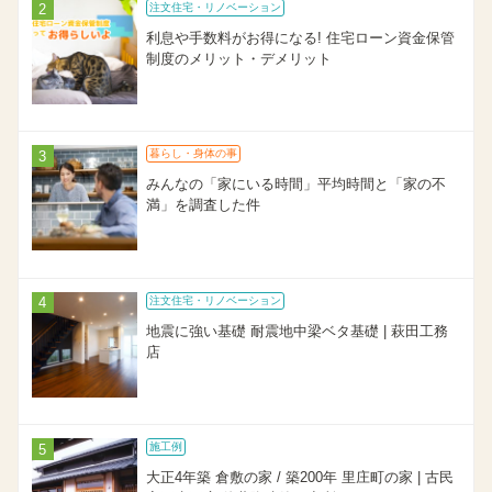
注文住宅・リノベーション
利息や手数料がお得になる! 住宅ローン資金保管
制度のメリット・デメリット
暮らし・身体の事
みんなの「家にいる時間」平均時間と「家の不
満」を調査した件
注文住宅・リノベーション
地震に強い基礎 耐震地中梁ベタ基礎 | 萩田工務
店
施工例
大正4年築 倉敷の家 / 築200年 里庄町の家 | 古民