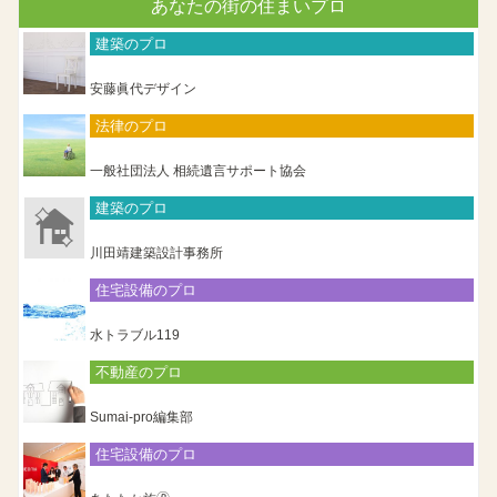
あなたの街の住まいプロ
建築のプロ
安藤眞代デザイン
法律のプロ
一般社団法人 相続遺言サポート協会
建築のプロ
川田靖建築設計事務所
住宅設備のプロ
水トラブル119
不動産のプロ
Sumai-pro編集部
住宅設備のプロ