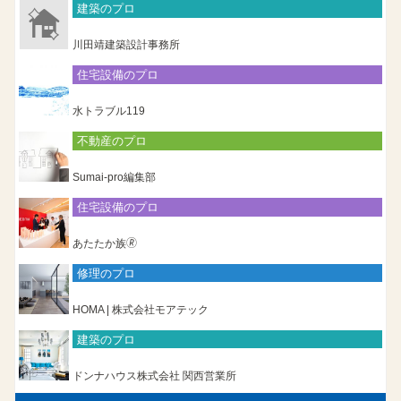
建築のプロ
川田靖建築設計事務所
住宅設備のプロ
水トラブル119
不動産のプロ
Sumai-pro編集部
住宅設備のプロ
あたたか族🄬
修理のプロ
HOMA | 株式会社モアテック
建築のプロ
ドンナハウス株式会社 関西営業所