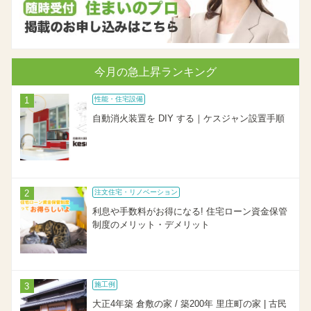
今月の急上昇ランキング
性能・住宅設備
自動消火装置を DIY する｜ケスジャン設置手順
注文住宅・リノベーション
利息や手数料がお得になる! 住宅ローン資金保管
制度のメリット・デメリット
施工例
大正4年築 倉敷の家 / 築200年 里庄町の家 | 古民