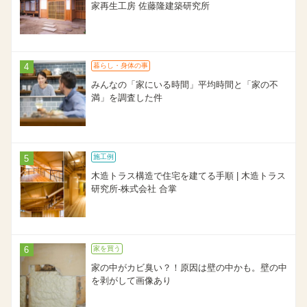
家再生工房 佐藤隆建築研究所
暮らし・身体の事
みんなの「家にいる時間」平均時間と「家の不
満」を調査した件
施工例
木造トラス構造で住宅を建てる手順 | 木造トラス
研究所-株式会社 合掌
家を買う
家の中がカビ臭い？！原因は壁の中かも。壁の中
を剥がして画像あり