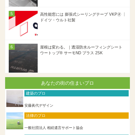
高性能窓には 膨張式シーリングテープ VKP🄬 ｜
ドイツ・ウルト社製
屋根は変わる。｜透湿防水ルーフィングシート
ウートップ® サーモND プラス 2SK
あなたの街の住まいプロ
建築のプロ
安藤眞代デザイン
法律のプロ
一般社団法人 相続遺言サポート協会