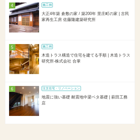
施工例
大正4年築 倉敷の家 / 築200年 里庄町の家 | 古民
家再生工房 佐藤隆建築研究所
施工例
木造トラス構造で住宅を建てる手順 | 木造トラス
研究所-株式会社 合掌
注文住宅・リノベーション
地震に強い基礎 耐震地中梁ベタ基礎 | 萩田工務
店