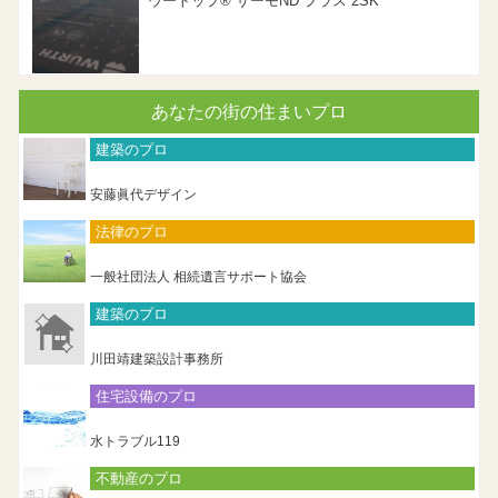
ウートップ® サーモND プラス 2SK
あなたの街の住まいプロ
建築のプロ
安藤眞代デザイン
法律のプロ
一般社団法人 相続遺言サポート協会
建築のプロ
川田靖建築設計事務所
住宅設備のプロ
水トラブル119
不動産のプロ