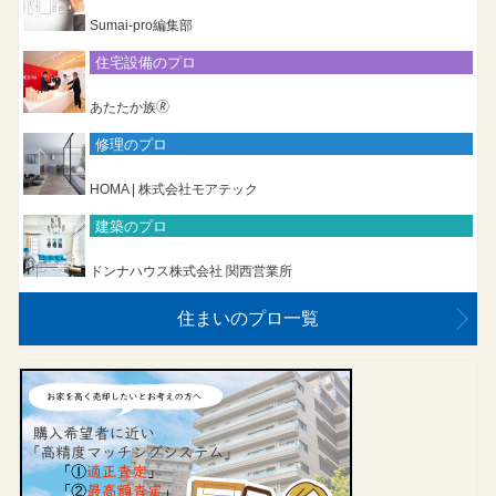
Sumai-pro編集部
住宅設備のプロ
あたたか族🄬
修理のプロ
HOMA | 株式会社モアテック
建築のプロ
ドンナハウス株式会社 関西営業所
住まいのプロ一覧