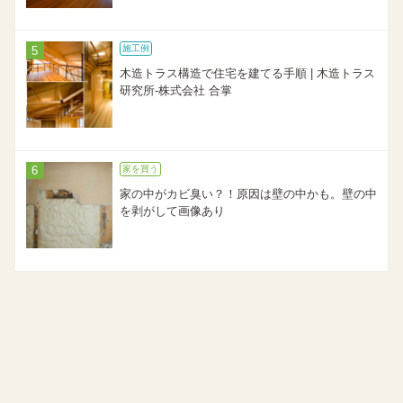
施工例
木造トラス構造で住宅を建てる手順 | 木造トラス
研究所-株式会社 合掌
家を買う
家の中がカビ臭い？！原因は壁の中かも。壁の中
を剥がして画像あり