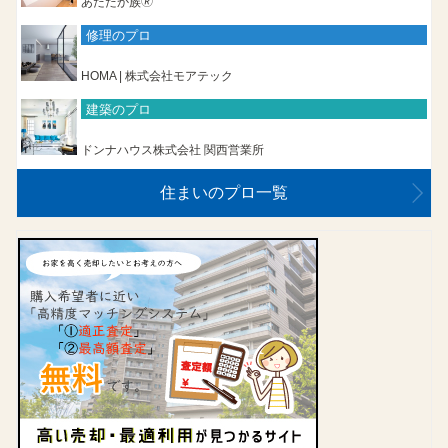
あたたか族🄬
修理のプロ
HOMA | 株式会社モアテック
建築のプロ
ドンナハウス株式会社 関西営業所
住まいのプロ一覧