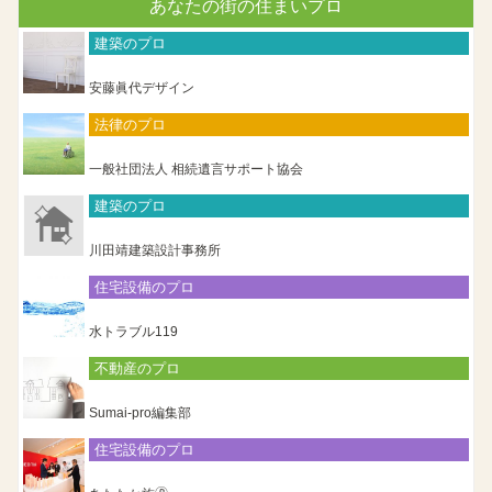
あなたの街の住まいプロ
建築のプロ
安藤眞代デザイン
法律のプロ
一般社団法人 相続遺言サポート協会
建築のプロ
川田靖建築設計事務所
住宅設備のプロ
水トラブル119
不動産のプロ
Sumai-pro編集部
住宅設備のプロ