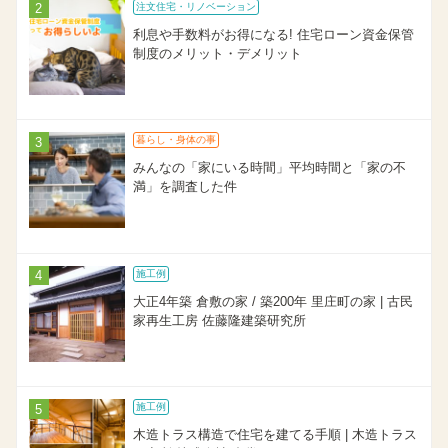
注文住宅・リノベーション
利息や手数料がお得になる! 住宅ローン資金保管
制度のメリット・デメリット
暮らし・身体の事
みんなの「家にいる時間」平均時間と「家の不
満」を調査した件
施工例
大正4年築 倉敷の家 / 築200年 里庄町の家 | 古民
家再生工房 佐藤隆建築研究所
施工例
木造トラス構造で住宅を建てる手順 | 木造トラス