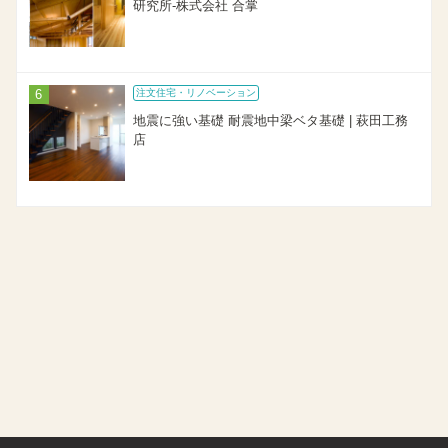
研究所-株式会社 合掌
注文住宅・リノベーション
地震に強い基礎 耐震地中梁ベタ基礎 | 萩田工務
店