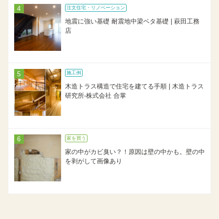
注文住宅・リノベーション
地震に強い基礎 耐震地中梁ベタ基礎 | 萩田工務
店
施工例
木造トラス構造で住宅を建てる手順 | 木造トラス
研究所-株式会社 合掌
家を買う
家の中がカビ臭い？！原因は壁の中かも。壁の中
を剥がして画像あり