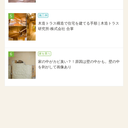
施工例
木造トラス構造で住宅を建てる手順 | 木造トラス
研究所-株式会社 合掌
家を買う
家の中がカビ臭い？！原因は壁の中かも。壁の中
を剥がして画像あり