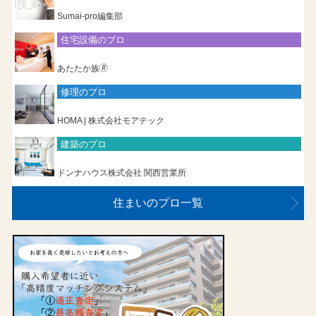
Sumai-pro編集部
住宅設備のプロ
あたたか族🄬
修理のプロ
HOMA | 株式会社モアテック
建築のプロ
ドンナハウス株式会社 関西営業所
住まいのプロ一覧