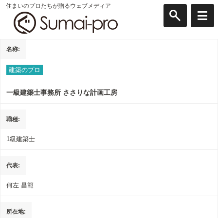
住まいのプロたちが贈るウェブメディア
名称
建築のプロ
一級建築士事務所 ささりな計画工房
職種
1級建築士
代表
何左 昌範
所在地