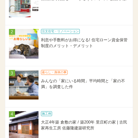
注文住宅・リノベーション
利息や手数料がお得になる! 住宅ローン資金保管
制度のメリット・デメリット
暮らし・身体の事
みんなの「家にいる時間」平均時間と「家の不
満」を調査した件
施工例
大正4年築 倉敷の家 / 築200年 里庄町の家 | 古民
家再生工房 佐藤隆建築研究所