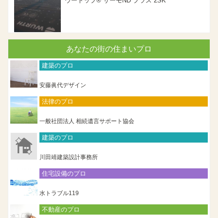
ウートップ® サーモND プラス 2SK
あなたの街の住まいプロ
建築のプロ
安藤眞代デザイン
法律のプロ
一般社団法人 相続遺言サポート協会
建築のプロ
川田靖建築設計事務所
住宅設備のプロ
水トラブル119
不動産のプロ