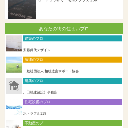
ウートップ® サーモND プラス 2SK
あなたの街の住まいプロ
建築のプロ
安藤眞代デザイン
法律のプロ
一般社団法人 相続遺言サポート協会
建築のプロ
川田靖建築設計事務所
住宅設備のプロ
水トラブル119
不動産のプロ