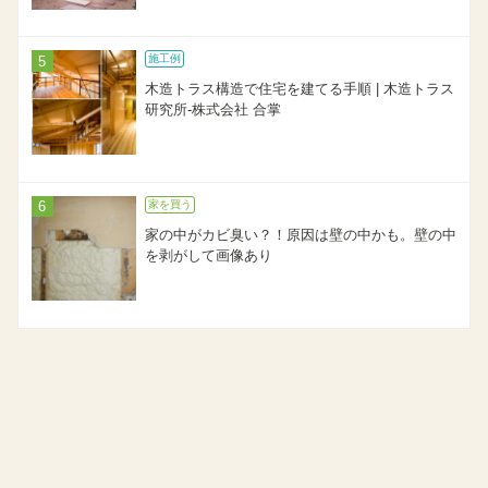
施工例
木造トラス構造で住宅を建てる手順 | 木造トラス
研究所-株式会社 合掌
家を買う
家の中がカビ臭い？！原因は壁の中かも。壁の中
を剥がして画像あり