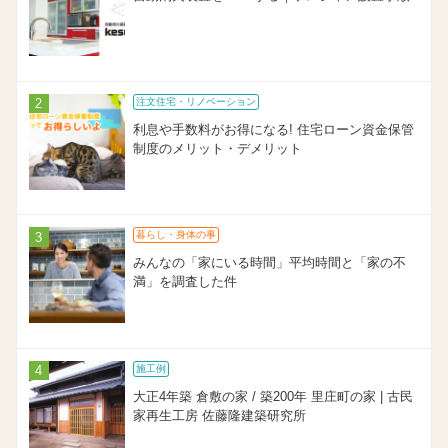
注文住宅・リノベーション
利息や手数料がお得になる! 住宅ローン資金保管
制度のメリット・デメリット
暮らし・身体の事
みんなの「家にいる時間」平均時間と「家の不
満」を調査した件
施工例
大正4年築 倉敷の家 / 築200年 里庄町の家 | 古民
家再生工房 佐藤隆建築研究所