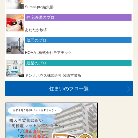
Sumai-pro編集部
住宅設備のプロ
あたたか族🄬
修理のプロ
HOMA | 株式会社モアテック
建築のプロ
ドンナハウス株式会社 関西営業所
住まいのプロ一覧