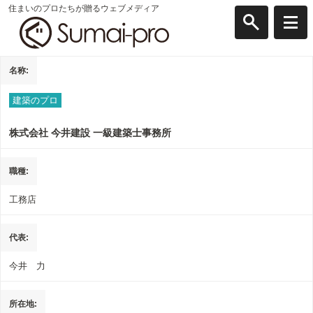
住まいのプロたちが贈るウェブメディア
名称
建築のプロ
株式会社 今井建設 一級建築士事務所
職種
工務店
代表
今井 力
所在地