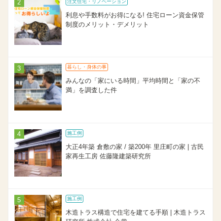
注文住宅・リノベーション
利息や手数料がお得になる! 住宅ローン資金保管
制度のメリット・デメリット
暮らし・身体の事
みんなの「家にいる時間」平均時間と「家の不
満」を調査した件
施工例
大正4年築 倉敷の家 / 築200年 里庄町の家 | 古民
家再生工房 佐藤隆建築研究所
施工例
木造トラス構造で住宅を建てる手順 | 木造トラス