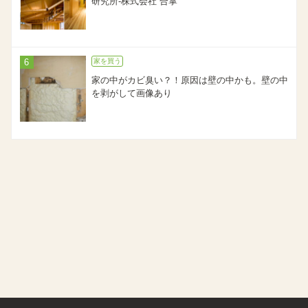
研究所-株式会社 合掌
家を買う
家の中がカビ臭い？！原因は壁の中かも。壁の中
を剥がして画像あり