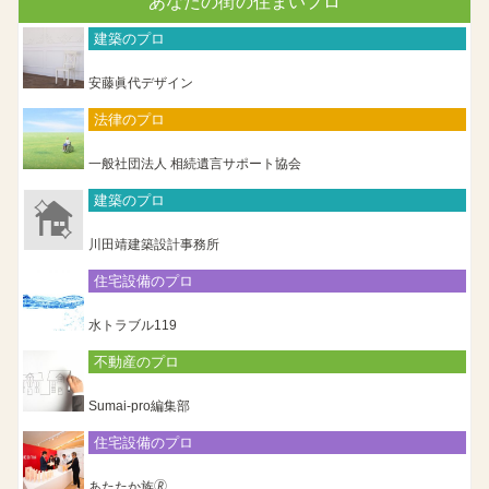
あなたの街の住まいプロ
建築のプロ
安藤眞代デザイン
法律のプロ
一般社団法人 相続遺言サポート協会
建築のプロ
川田靖建築設計事務所
住宅設備のプロ
水トラブル119
不動産のプロ
Sumai-pro編集部
住宅設備のプロ
あたたか族🄬