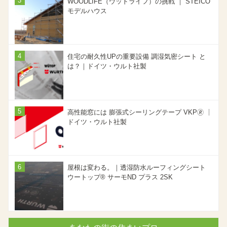
WOODLIFE（ウッドライフ）の挑戦 ｜ STEICO
モデルハウス
住宅の耐久性UPの重要設備 調湿気密シート と
は？｜ドイツ・ウルト社製
高性能窓には 膨張式シーリングテープ VKP🄬 ｜
ドイツ・ウルト社製
屋根は変わる。｜透湿防水ルーフィングシート
ウートップ® サーモND プラス 2SK