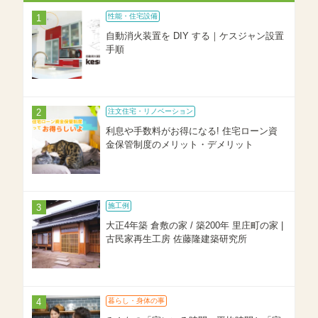
性能・住宅設備
自動消火装置を DIY する｜ケスジャン設置
手順
注文住宅・リノベーション
利息や手数料がお得になる! 住宅ローン資
金保管制度のメリット・デメリット
施工例
大正4年築 倉敷の家 / 築200年 里庄町の家 |
古民家再生工房 佐藤隆建築研究所
暮らし・身体の事