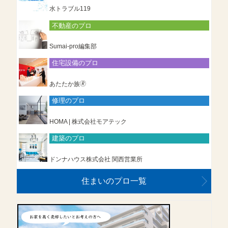
水トラブル119
不動産のプロ
Sumai-pro編集部
住宅設備のプロ
あたたか族🄬
修理のプロ
HOMA | 株式会社モアテック
建築のプロ
ドンナハウス株式会社 関西営業所
住まいのプロ一覧