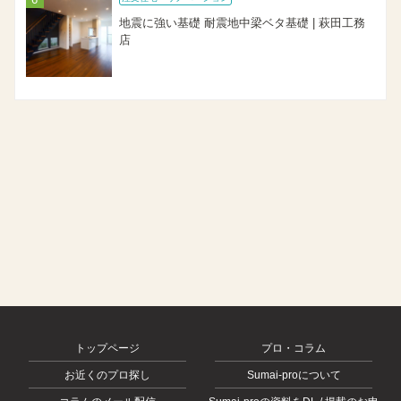
地震に強い基礎 耐震地中梁ベタ基礎 | 萩田工務
店
トップページ
プロ・コラム
お近くのプロ探し
Sumai-proについて