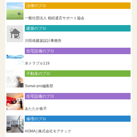
法律のプロ
一般社団法人 相続遺言サポート協会
建築のプロ
川田靖建築設計事務所
住宅設備のプロ
水トラブル119
不動産のプロ
Sumai-pro編集部
住宅設備のプロ
あたたか族🄬
修理のプロ
HOMA | 株式会社モアテック