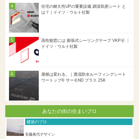
住宅の耐久性UPの重要設備 調湿気密シート と
は？｜ドイツ・ウルト社製
高性能窓には 膨張式シーリングテープ VKP🄬 ｜
ドイツ・ウルト社製
屋根は変わる。｜透湿防水ルーフィングシート
ウートップ® サーモND プラス 2SK
あなたの街の住まいプロ
建築のプロ
安藤眞代デザイン