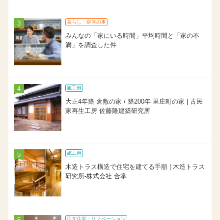
暮らし・身体の事
みんなの「家にいる時間」平均時間と「家の不
満」を調査した件
施工例
大正4年築 倉敷の家 / 築200年 里庄町の家 | 古民
家再生工房 佐藤隆建築研究所
施工例
木造トラス構造で住宅を建てる手順 | 木造トラス
研究所-株式会社 合掌
注文住宅・リノベーション