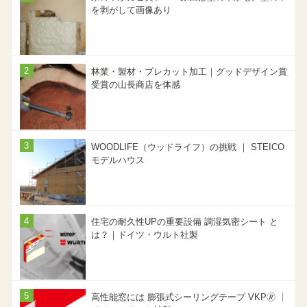
を剥がして画像あり
林業・製材・プレカット加工｜グッドデザイン賞
受賞の山長商店を体感
WOODLIFE（ウッドライフ）の挑戦 ｜ STEICO
モデルハウス
住宅の耐久性UPの重要設備 調湿気密シート と
は？｜ドイツ・ウルト社製
高性能窓には 膨張式シーリングテープ VKP🄬 ｜