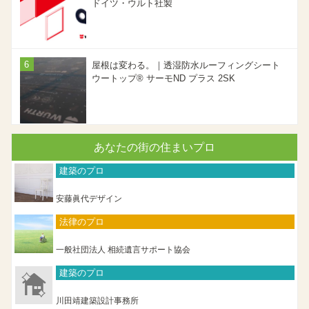
ドイツ・ウルト社製
屋根は変わる。｜透湿防水ルーフィングシート
ウートップ® サーモND プラス 2SK
あなたの街の住まいプロ
建築のプロ
安藤眞代デザイン
法律のプロ
一般社団法人 相続遺言サポート協会
建築のプロ
川田靖建築設計事務所