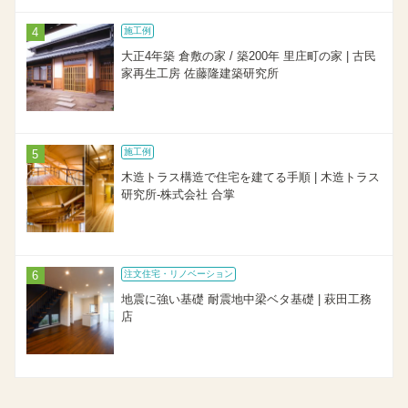
施工例
大正4年築 倉敷の家 / 築200年 里庄町の家 | 古民
家再生工房 佐藤隆建築研究所
施工例
木造トラス構造で住宅を建てる手順 | 木造トラス
研究所-株式会社 合掌
注文住宅・リノベーション
地震に強い基礎 耐震地中梁ベタ基礎 | 萩田工務
店