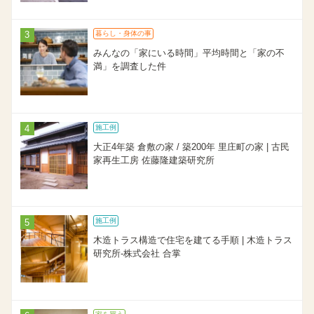
暮らし・身体の事
みんなの「家にいる時間」平均時間と「家の不
満」を調査した件
施工例
大正4年築 倉敷の家 / 築200年 里庄町の家 | 古民
家再生工房 佐藤隆建築研究所
施工例
木造トラス構造で住宅を建てる手順 | 木造トラス
研究所-株式会社 合掌