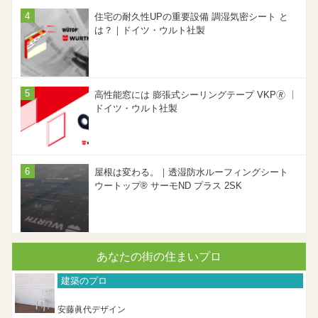
住宅の耐久性UPの重要設備 調湿気密シート と
は？｜ドイツ・ウルト社製
高性能窓には 膨張式シーリングテープ VKP🄬 ｜
ドイツ・ウルト社製
屋根は変わる。｜透湿防水ルーフィングシート
ウートップ® サーモND プラス 2SK
あなたの街の住まいプロ
建築のプロ
安藤眞代デザイン