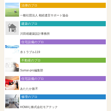
法律のプロ
一般社団法人 相続遺言サポート協会
建築のプロ
川田靖建築設計事務所
住宅設備のプロ
水トラブル119
不動産のプロ
Sumai-pro編集部
住宅設備のプロ
あたたか族🄬
修理のプロ
HOMA | 株式会社モアテック