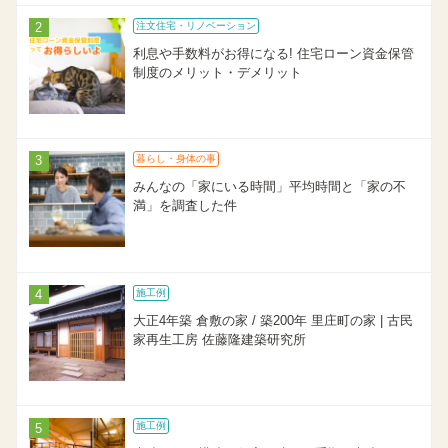
注文住宅・リノベーション
利息や手数料がお得になる! 住宅ローン資金保管
制度のメリット・デメリット
暮らし・身体の事
みんなの「家にいる時間」平均時間と「家の不
満」を調査した件
施工例
大正4年築 倉敷の家 / 築200年 里庄町の家 | 古民
家再生工房 佐藤隆建築研究所
施工例