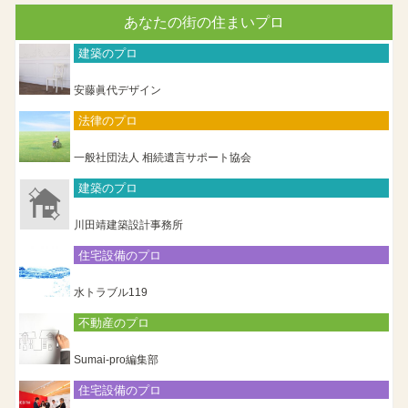
あなたの街の住まいプロ
建築のプロ
安藤眞代デザイン
法律のプロ
一般社団法人 相続遺言サポート協会
建築のプロ
川田靖建築設計事務所
住宅設備のプロ
水トラブル119
不動産のプロ
Sumai-pro編集部
住宅設備のプロ