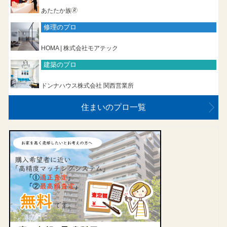
あたたか族🄬
修理のプロ
HOMA | 株式会社モアテック
建築のプロ
ドンナハウス株式会社 関西営業所
住まいのプロ一覧