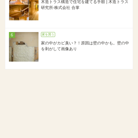
木造トラス構造で住宅を建てる手順 | 木造トラス
研究所-株式会社 合掌
家を買う
家の中がカビ臭い？！原因は壁の中かも。壁の中
を剥がして画像あり