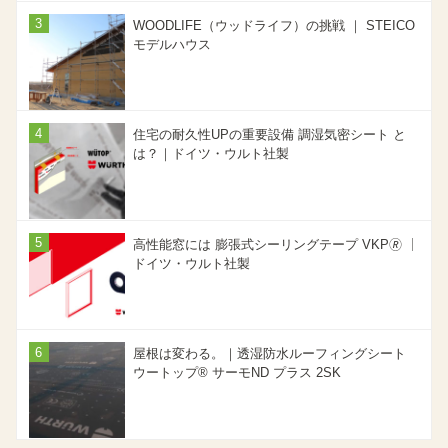
WOODLIFE（ウッドライフ）の挑戦 ｜ STEICO
モデルハウス
住宅の耐久性UPの重要設備 調湿気密シート と
は？｜ドイツ・ウルト社製
高性能窓には 膨張式シーリングテープ VKP🄬 ｜
ドイツ・ウルト社製
屋根は変わる。｜透湿防水ルーフィングシート
ウートップ® サーモND プラス 2SK