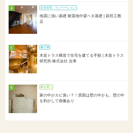
注文住宅・リノベーション
地震に強い基礎 耐震地中梁ベタ基礎 | 萩田工務
店
施工例
木造トラス構造で住宅を建てる手順 | 木造トラス
研究所-株式会社 合掌
家を買う
家の中がカビ臭い？！原因は壁の中かも。壁の中
を剥がして画像あり