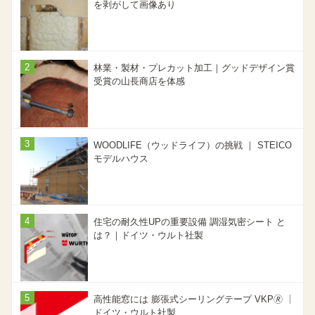
を剥がして画像あり
林業・製材・プレカット加工｜グッドデザイン賞
受賞の山長商店を体感
WOODLIFE（ウッドライフ）の挑戦 ｜ STEICO
モデルハウス
住宅の耐久性UPの重要設備 調湿気密シート と
は？｜ドイツ・ウルト社製
高性能窓には 膨張式シーリングテープ VKP🄬 ｜
ドイツ・ウルト社製