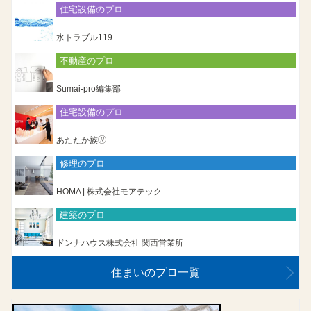
住宅設備のプロ
水トラブル119
不動産のプロ
Sumai-pro編集部
住宅設備のプロ
あたたか族🄬
修理のプロ
HOMA | 株式会社モアテック
建築のプロ
ドンナハウス株式会社 関西営業所
住まいのプロ一覧