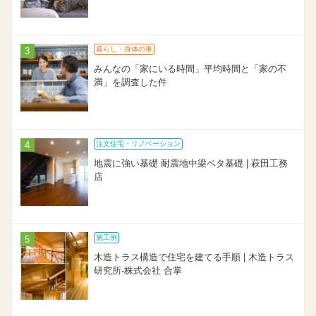
暮らし・身体の事
みんなの「家にいる時間」平均時間と「家の不
満」を調査した件
注文住宅・リノベーション
地震に強い基礎 耐震地中梁ベタ基礎 | 萩田工務
店
施工例
木造トラス構造で住宅を建てる手順 | 木造トラス
研究所-株式会社 合掌