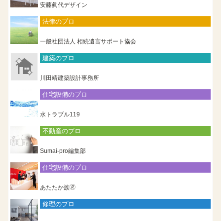
安藤眞代デザイン
法律のプロ
一般社団法人 相続遺言サポート協会
建築のプロ
川田靖建築設計事務所
住宅設備のプロ
水トラブル119
不動産のプロ
Sumai-pro編集部
住宅設備のプロ
あたたか族🄬
修理のプロ